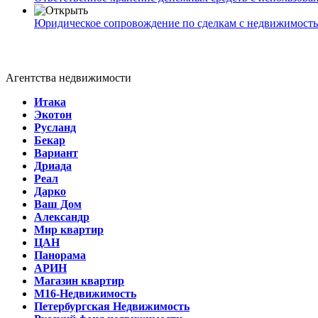
Юридическое сопровождение по сделкам с недвижимост
Агентства недвижимости
Итака
Экотон
Русланд
Бекар
Вариант
Дриада
Реал
Дарко
Ваш Дом
Александр
Мир квартир
ЦАН
Панорама
АРИН
Магазин квартир
М16-Недвижимость
Петербургская Недвижимость