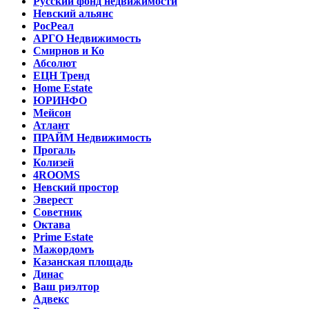
Русский фонд недвижимости
Невский альянс
РосРеал
АРГО Недвижимость
Смирнов и Ко
Абсолют
ЕЦН Тренд
Home Estate
ЮРИНФО
Мейсон
Атлант
ПРАЙМ Недвижимость
Прогаль
Колизей
4ROOMS
Невский простор
Эверест
Советник
Октава
Prime Estate
Мажордомъ
Казанская площадь
Динас
Ваш риэлтор
Адвекс