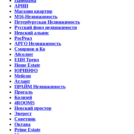
Панорама
АРИН
Магазин квартир
М16-Недвижимость
Петербургская Недвижимость
Русский фонд недвижимости
Невский альянс
РосРеал
АРГО Недвижимость
Смирнов и Ко
Абсолют
ЕЦН Тренд
Home Estate
ЮРИНФО
Мейсон
Атлант
ПРАЙМ Недвижимость
Прогаль
Колизей
4ROOMS
Невский простор
Эверест
Советник
Октава
Prime Estate