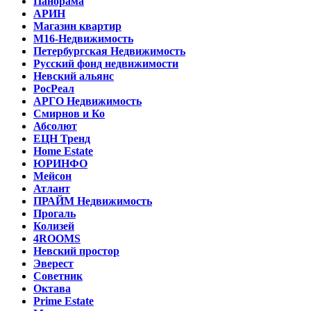
Панорама
АРИН
Магазин квартир
М16-Недвижимость
Петербургская Недвижимость
Русский фонд недвижимости
Невский альянс
РосРеал
АРГО Недвижимость
Смирнов и Ко
Абсолют
ЕЦН Тренд
Home Estate
ЮРИНФО
Мейсон
Атлант
ПРАЙМ Недвижимость
Прогаль
Колизей
4ROOMS
Невский простор
Эверест
Советник
Октава
Prime Estate