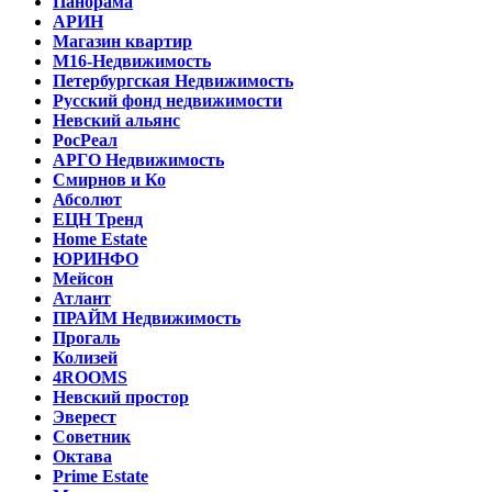
Панорама
АРИН
Магазин квартир
М16-Недвижимость
Петербургская Недвижимость
Русский фонд недвижимости
Невский альянс
РосРеал
АРГО Недвижимость
Смирнов и Ко
Абсолют
ЕЦН Тренд
Home Estate
ЮРИНФО
Мейсон
Атлант
ПРАЙМ Недвижимость
Прогаль
Колизей
4ROOMS
Невский простор
Эверест
Советник
Октава
Prime Estate