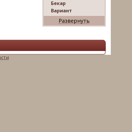
Бекар
Вариант
Дриада
Реал
Дарко
Ваш Дом
Александр
Мир квартир
ости
ЦАН
Панорама
АРИН
Магазин квартир
М16-
Недвижимость
Петербургская
Недвижимость
Русский фонд
недвижимости
Невский альянс