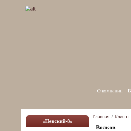
О компании
В
Главная
Клиент
«Невский-8»
Волков