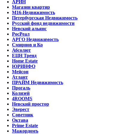
АРИН
Магазин квартир
М16-Недвижимость
Петербургская Недвижимость
Русский фонд недвижимости
Невский альянс
РосРеал
АРГО Недвижимость
Смирнов и Ко
Абсолют
ЕЦН Тренд
Home Estate
ЮРИНФО
Мейсон
Атлант
ПРАЙМ Недвижимость
Прогаль
Колизей
4ROOMS
Невский простор
Эверест
Советник
Октава
Prime Estate
Мажордомъ