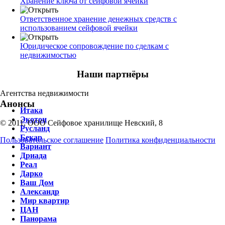
Хранение ключа от сейфовой ячейки
Ответственное хранение денежных средств с
использованием сейфовой ячейки
Юридическое сопровождение по сделкам с
недвижимостью
Наши партнёры
Агентства недвижимости
Анонсы
Итака
Экотон
© 2011, ООО Сейфовое хранилище Невский, 8
Русланд
Бекар
Пользовательское соглашение
Политика конфиденциальности
Вариант
Дриада
Реал
Дарко
Ваш Дом
Александр
Мир квартир
ЦАН
Панорама