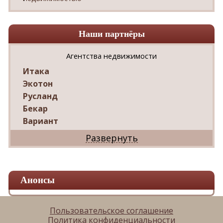
Наши партнёры
Агентства недвижимости
Итака
Экотон
Русланд
Бекар
Вариант
Дриада
Реал
Дарко
Ваш Дом
Анонсы
Александр
Мир квартир
ЦАН
Пользовательское соглашение
Политика конфиденциальности
Панорама