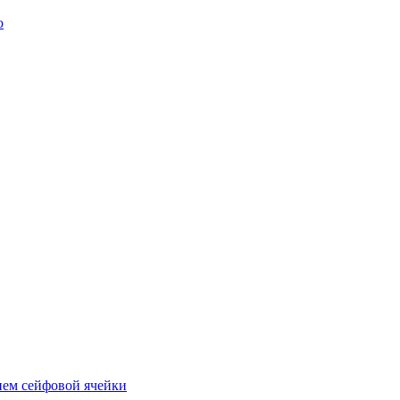
ю
ием сейфовой ячейки