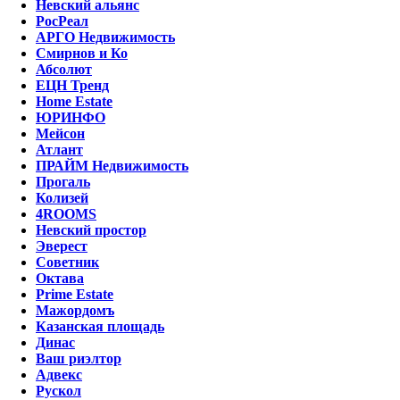
Невский альянс
РосРеал
АРГО Недвижимость
Смирнов и Ко
Абсолют
ЕЦН Тренд
Home Estate
ЮРИНФО
Мейсон
Атлант
ПРАЙМ Недвижимость
Прогаль
Колизей
4ROOMS
Невский простор
Эверест
Советник
Октава
Prime Estate
Мажордомъ
Казанская площадь
Динас
Ваш риэлтор
Адвекс
Рускол