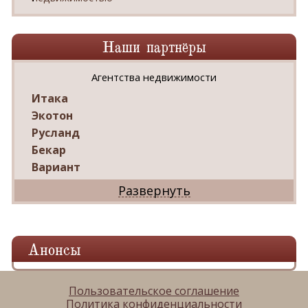
Наши партнёры
Агентства недвижимости
Итака
Экотон
Русланд
Бекар
Вариант
Дриада
Реал
Дарко
Ваш Дом
Анонсы
Александр
Мир квартир
ЦАН
Пользовательское соглашение
Политика конфиденциальности
Панорама