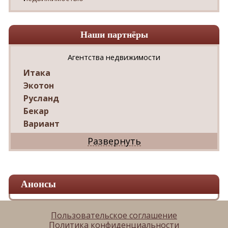
Наши партнёры
Агентства недвижимости
Итака
Экотон
Русланд
Бекар
Вариант
Дриада
Реал
Дарко
Ваш Дом
Анонсы
Александр
Мир квартир
ЦАН
Пользовательское соглашение
Политика конфиденциальности
Панорама