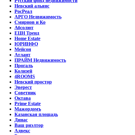
Русский фонд недвижимости
Невский альянс
РосРеал
АРГО Недвижимость
Смирнов и Ко
Абсолют
ЕЦН Тренд
Home Estate
ЮРИНФО
Мейсон
Атлант
ПРАЙМ Недвижимость
Прогаль
Колизей
4ROOMS
Невский простор
Эверест
Советник
Октава
Prime Estate
Мажордомъ
Казанская площадь
Динас
Ваш риэлтор
Адвекс