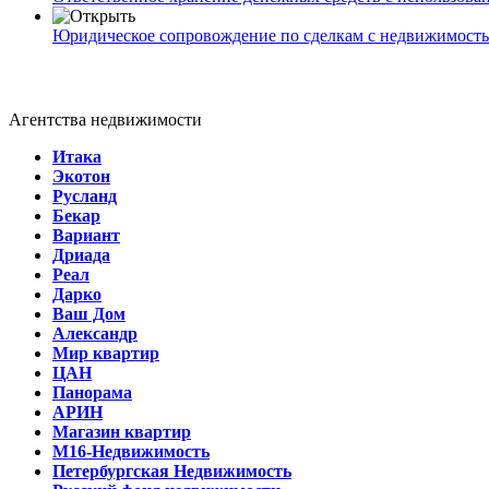
Юридическое сопровождение по сделкам с недвижимост
Агентства недвижимости
Итака
Экотон
Русланд
Бекар
Вариант
Дриада
Реал
Дарко
Ваш Дом
Александр
Мир квартир
ЦАН
Панорама
АРИН
Магазин квартир
М16-Недвижимость
Петербургская Недвижимость