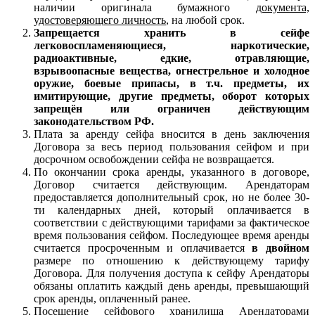
наличии оригинала бумажного
документа,
удостоверяющего личность
, на любой срок.
Запрещается хранить в сейфе
легковоспламеняющиеся
, наркотические,
радиоактивные, едкие, отравляющие,
взрывоопасные вещества, огнестрельное и холодное
оружие, боевые припасы, в т.ч. предметы, их
имитирующие, другие предметы, оборот которых
запрещён или ограничен действующим
законодательством РФ.
Плата за аренду сейфа вносится в день заключения
Договора за весь период пользования сейфом и при
досрочном освобождении сейфа не возвращается.
По окончании срока аренды, указанного в договоре,
Договор считается действующим. Арендаторам
предоставляется дополнительный срок, но не более 30-
ти календарных дней, который оплачивается в
соответствии с действующими тарифами за фактическое
время пользования сейфом. Последующее время аренды
считается просроченным и оплачивается
в
двойном
размере по отношению к действующему тарифу
Договора. Для получения доступа к сейфу Арендаторы
обязаны оплатить каждый день аренды, превышающий
срок аренды, оплаченный ранее.
Посещение сейфового хранилища Арендаторами