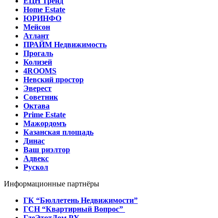
ЕЦН Тренд
Home Estate
ЮРИНФО
Мейсон
Атлант
ПРАЙМ Недвижимость
Прогаль
Колизей
4ROOMS
Невский простор
Эверест
Советник
Октава
Prime Estate
Мажордомъ
Казанская площадь
Динас
Ваш риэлтор
Адвекс
Рускол
Информационные партнёры
ГК “Бюллетень Недвижимости”
ГСН “Квартирный Вопрос”
ГдеЭтотДом.РУ