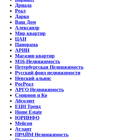
Дриада
Реал
Дарко
Ваш Дом
Александр
Мир квартир
ЦАН
Панорама
АРИН
Магазин квартир
М16-Недвижимость
Петербургская Недвижимость
Русский фонд недвижимости
Невский альянс
РосРеал
АРГО Недвижимость
Смирнов и Ко
Абсолют
ЕЦН Тренд
Home Estate
ЮРИНФО
Мейсон
Атлант
ПРАЙМ Недвижимость