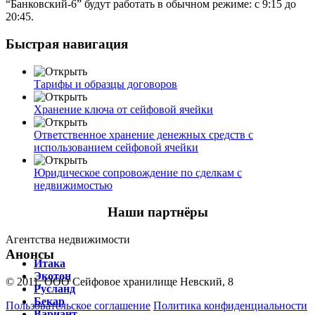
“Банковский-6” будут работать в обычном режиме: с 9:15 до
20:45.
Быстрая навигация
Тарифы и образцы договоров
Хранение ключа от сейфовой ячейки
Ответственное хранение денежных средств с
использованием сейфовой ячейки
Юридическое сопровождение по сделкам с
недвижимостью
Наши партнёры
Агентства недвижимости
Анонсы
Итака
Экотон
© 2011, ООО Сейфовое хранилище Невский, 8
Русланд
Бекар
Пользовательское соглашение
Политика конфиденциальности
Вариант