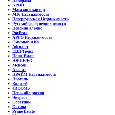
Панорама
АРИН
Магазин квартир
М16-Недвижимость
Петербургская Недвижимость
Русский фонд недвижимости
Невский альянс
РосРеал
АРГО Недвижимость
Смирнов и Ко
Абсолют
ЕЦН Тренд
Home Estate
ЮРИНФО
Мейсон
Атлант
ПРАЙМ Недвижимость
Прогаль
Колизей
4ROOMS
Невский простор
Эверест
Советник
Октава
Prime Estate