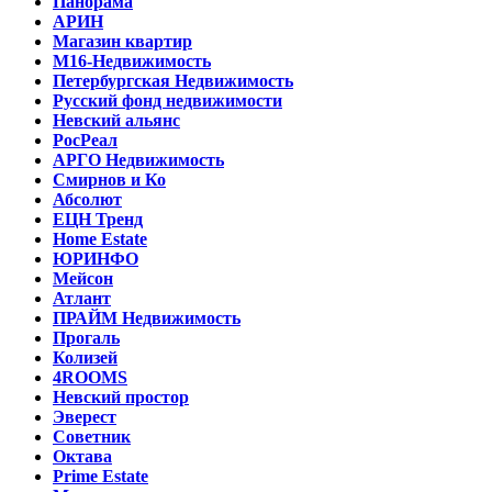
Панорама
АРИН
Магазин квартир
М16-Недвижимость
Петербургская Недвижимость
Русский фонд недвижимости
Невский альянс
РосРеал
АРГО Недвижимость
Смирнов и Ко
Абсолют
ЕЦН Тренд
Home Estate
ЮРИНФО
Мейсон
Атлант
ПРАЙМ Недвижимость
Прогаль
Колизей
4ROOMS
Невский простор
Эверест
Советник
Октава
Prime Estate