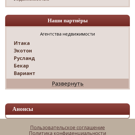
Наши партнёры
Агентства недвижимости
Итака
Экотон
Русланд
Бекар
Вариант
Дриада
Реал
Дарко
Ваш Дом
Анонсы
Александр
Мир квартир
ЦАН
Пользовательское соглашение
Политика конфиденциальности
Панорама