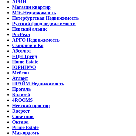
АРИН
Магазин квартир
М16-Недвижимость
Петербургская Недвижимость
Русский фонд недвижимости
Невский альянс
РосРеал
АРГО Недвижимость
Смирнов и Ко
Абсолют
ЕЦН Тренд
Home Estate
ЮРИНФО
Мейсон
Атлант
ПРАЙМ Недвижимость
Прогаль
Колизей
4ROOMS
Невский простор
Эверест
Советник
Октава
Prime Estate
Мажордомъ