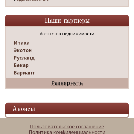
Наши партнёры
Агентства недвижимости
Итака
Экотон
Русланд
Бекар
Вариант
Дриада
Реал
Дарко
Ваш Дом
Анонсы
Александр
Мир квартир
ЦАН
Пользовательское соглашение
Политика конфиденциальности
Панорама