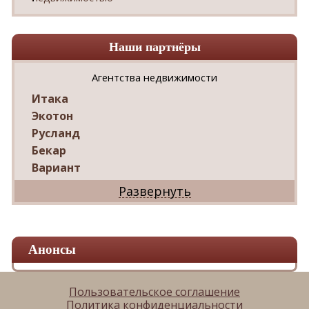
Наши партнёры
Агентства недвижимости
Итака
Экотон
Русланд
Бекар
Вариант
Дриада
Реал
Дарко
Ваш Дом
Анонсы
Александр
Мир квартир
ЦАН
Пользовательское соглашение
Политика конфиденциальности
Панорама