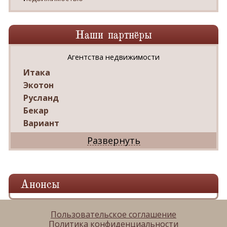
Наши партнёры
Агентства недвижимости
Итака
Экотон
Русланд
Бекар
Вариант
Дриада
Реал
Дарко
Ваш Дом
Анонсы
Александр
Мир квартир
ЦАН
Пользовательское соглашение
Политика конфиденциальности
Панорама