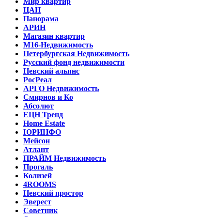
Мир квартир
ЦАН
Панорама
АРИН
Магазин квартир
М16-Недвижимость
Петербургская Недвижимость
Русский фонд недвижимости
Невский альянс
РосРеал
АРГО Недвижимость
Смирнов и Ко
Абсолют
ЕЦН Тренд
Home Estate
ЮРИНФО
Мейсон
Атлант
ПРАЙМ Недвижимость
Прогаль
Колизей
4ROOMS
Невский простор
Эверест
Советник