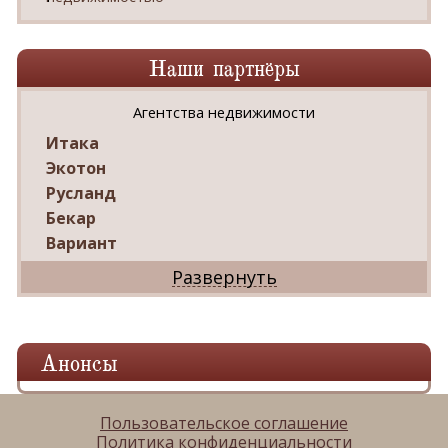
Наши партнёры
Агентства недвижимости
Итака
Экотон
Русланд
Бекар
Вариант
Дриада
Реал
Дарко
Ваш Дом
Анонсы
Александр
Мир квартир
ЦАН
Пользовательское соглашение
Политика конфиденциальности
Панорама