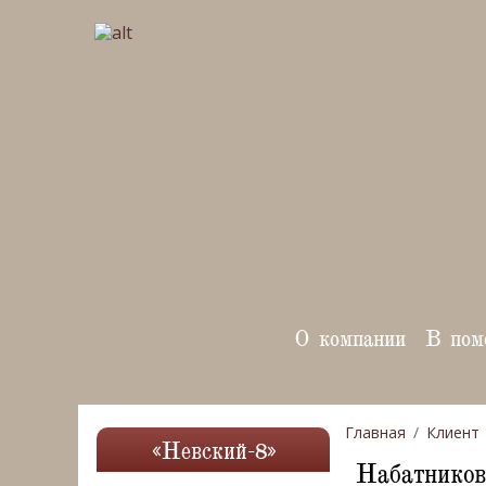
О компании
В пом
Главная
Клиент
«Невский-8»
Набатников