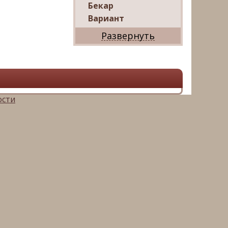
Бекар
Вариант
Дриада
Реал
Дарко
Ваш Дом
Александр
Мир квартир
ости
ЦАН
Панорама
АРИН
Магазин квартир
М16-
Недвижимость
Петербургская
Недвижимость
Русский фонд
недвижимости
Невский альянс