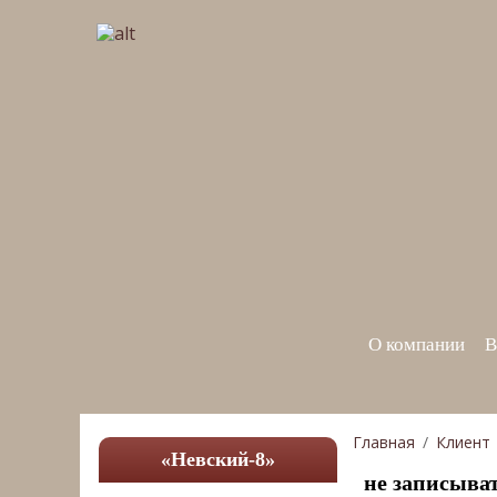
О компании
В
Главная
Клиент
«Невский-8»
не записыва