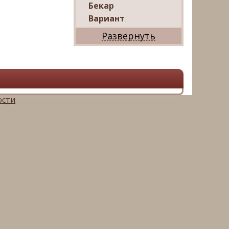
Бекар
Вариант
Дриада
Реал
Дарко
Ваш Дом
Александр
Мир квартир
ости
ЦАН
Панорама
АРИН
Магазин квартир
М16-
Недвижимость
Петербургская
Недвижимость
Русский фонд
недвижимости
Невский альянс