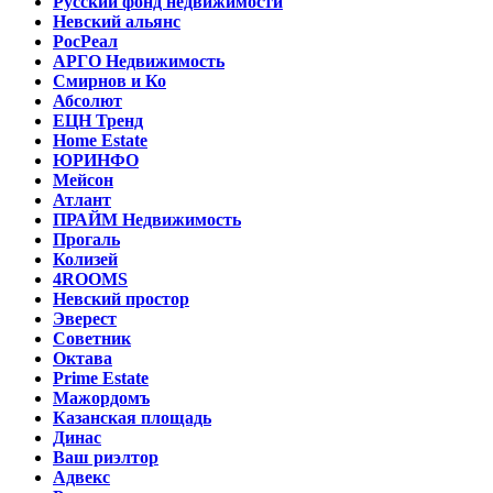
Русский фонд недвижимости
Невский альянс
РосРеал
АРГО Недвижимость
Смирнов и Ко
Абсолют
ЕЦН Тренд
Home Estate
ЮРИНФО
Мейсон
Атлант
ПРАЙМ Недвижимость
Прогаль
Колизей
4ROOMS
Невский простор
Эверест
Советник
Октава
Prime Estate
Мажордомъ
Казанская площадь
Динас
Ваш риэлтор
Адвекс