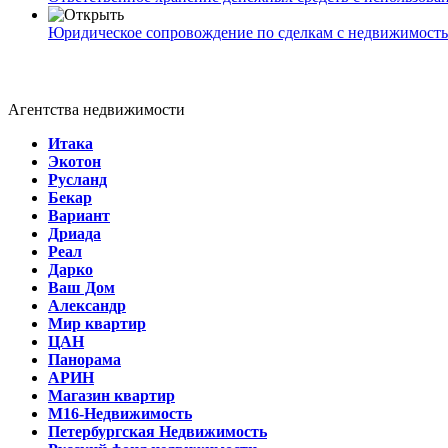
Юридическое сопровождение по сделкам с недвижимост
Агентства недвижимости
Итака
Экотон
Русланд
Бекар
Вариант
Дриада
Реал
Дарко
Ваш Дом
Александр
Мир квартир
ЦАН
Панорама
АРИН
Магазин квартир
М16-Недвижимость
Петербургская Недвижимость