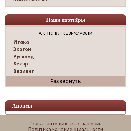
Наши партнёры
Агентства недвижимости
Итака
Экотон
Русланд
Бекар
Вариант
Дриада
Реал
Дарко
Ваш Дом
Анонсы
Александр
Мир квартир
ЦАН
Пользовательское соглашение
Политика конфиденциальности
Панорама