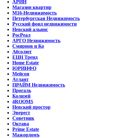
АРИН
Магазин квартир
М16-Недвижимость
Петербургская Недвижимость
Русский фонд недвижимости
Невский альянс
РосРеал
АРГО Недвижимость
Смирнов и Ко
Абсолют
ЕЦН Тренд
Home Estate
ЮРИНФО
Мейсон
Атлант
ПРАЙМ Недвижимость
Прогаль
Колизей
4ROOMS
Невский простор
Эверест
Советник
Октава
Prime Estate
Мажордомъ