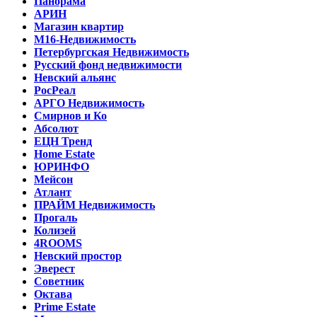
Панорама
АРИН
Магазин квартир
М16-Недвижимость
Петербургская Недвижимость
Русский фонд недвижимости
Невский альянс
РосРеал
АРГО Недвижимость
Смирнов и Ко
Абсолют
ЕЦН Тренд
Home Estate
ЮРИНФО
Мейсон
Атлант
ПРАЙМ Недвижимость
Прогаль
Колизей
4ROOMS
Невский простор
Эверест
Советник
Октава
Prime Estate