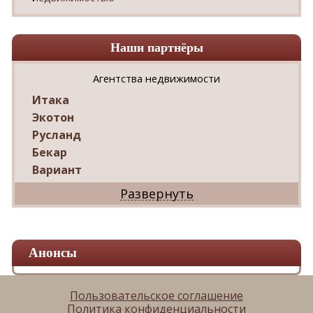
Наши партнёры
Агентства недвижимости
Итака
Экотон
Русланд
Бекар
Вариант
Дриада
Реал
Дарко
Ваш Дом
Анонсы
Александр
Мир квартир
ЦАН
Пользовательское соглашение
Политика конфиденциальности
Панорама