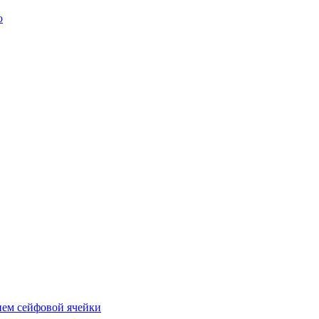
ю
ием сейфовой ячейки