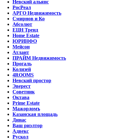
Невский альянс
РосРеал
АРГО Недвижимость
Смирнов и Ко
Абсолют
ЕЦН Тренд
Home Estate
ЮРИНФО
Мейсон
Атлант
ПРАЙМ Недвижимость
Прогаль
Колизей
4ROOMS
Невский простор
Эверест
Советник
Октава
Prime Estate
Мажордомъ
Казанская площадь
Динас
Ваш риэлтор
Адвекс
Рускол