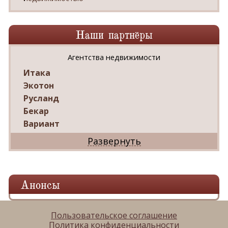
Наши партнёры
Агентства недвижимости
Итака
Экотон
Русланд
Бекар
Вариант
Дриада
Реал
Дарко
Ваш Дом
Анонсы
Александр
Мир квартир
ЦАН
Пользовательское соглашение
Политика конфиденциальности
Панорама