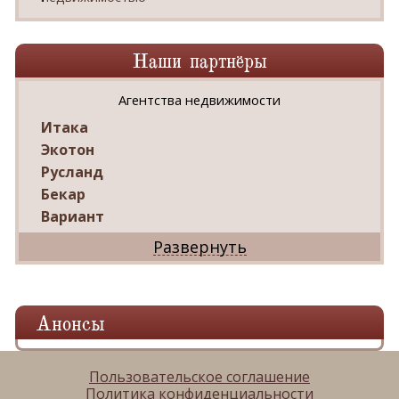
Наши партнёры
Агентства недвижимости
Итака
Экотон
Русланд
Бекар
Вариант
Дриада
Реал
Дарко
Ваш Дом
Анонсы
Александр
Мир квартир
ЦАН
Пользовательское соглашение
Политика конфиденциальности
Панорама