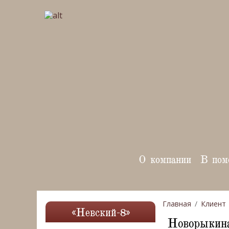
О компании
В пом
Главная
Клиент
«Невский-8»
Новорыкин