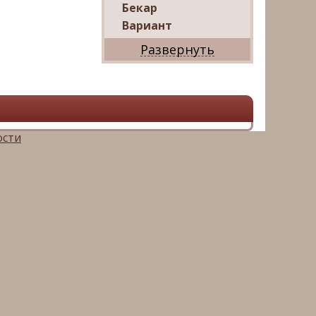
Бекар
Вариант
Дриада
Реал
Дарко
Ваш Дом
Александр
Мир квартир
ости
ЦАН
Панорама
АРИН
Магазин квартир
М16-
Недвижимость
Петербургская
Недвижимость
Русский фонд
недвижимости
Невский альянс