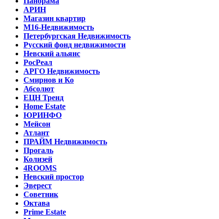
Панорама
АРИН
Магазин квартир
М16-Недвижимость
Петербургская Недвижимость
Русский фонд недвижимости
Невский альянс
РосРеал
АРГО Недвижимость
Смирнов и Ко
Абсолют
ЕЦН Тренд
Home Estate
ЮРИНФО
Мейсон
Атлант
ПРАЙМ Недвижимость
Прогаль
Колизей
4ROOMS
Невский простор
Эверест
Советник
Октава
Prime Estate