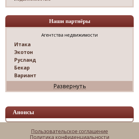
Наши партнёры
Агентства недвижимости
Итака
Экотон
Русланд
Бекар
Вариант
Дриада
Реал
Дарко
Ваш Дом
Анонсы
Александр
Мир квартир
ЦАН
Пользовательское соглашение
Политика конфиденциальности
Панорама