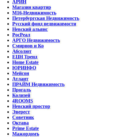
АРИН
Магазин квартир
М16-Недвижимость
Петербургская Недвижимость
Русский фонд недвижимости
Невский альянс
РосРеал
АРГО Недвижимость
Смирнов и Ко
Абсолют
ЕЦН Тренд
Home Estate
ЮРИНФО
Мейсон
Атлант
ПРАЙМ Недвижимость
Прогаль
Колизей
4ROOMS
Невский простор
Эверест
Советник
Октава
Prime Estate
Мажордомъ