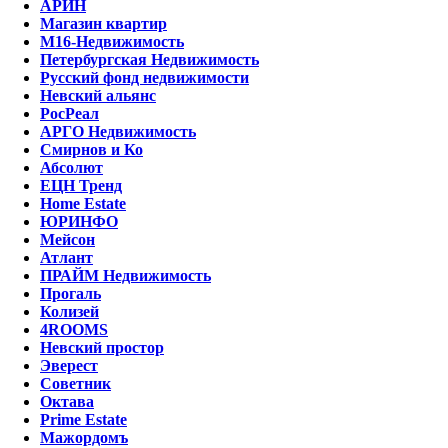
АРИН
Магазин квартир
М16-Недвижимость
Петербургская Недвижимость
Русский фонд недвижимости
Невский альянс
РосРеал
АРГО Недвижимость
Смирнов и Ко
Абсолют
ЕЦН Тренд
Home Estate
ЮРИНФО
Мейсон
Атлант
ПРАЙМ Недвижимость
Прогаль
Колизей
4ROOMS
Невский простор
Эверест
Советник
Октава
Prime Estate
Мажордомъ