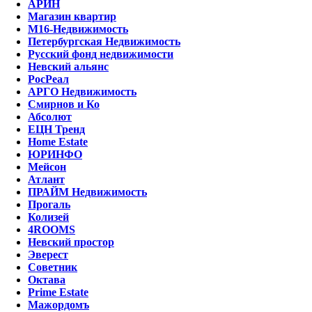
АРИН
Магазин квартир
М16-Недвижимость
Петербургская Недвижимость
Русский фонд недвижимости
Невский альянс
РосРеал
АРГО Недвижимость
Смирнов и Ко
Абсолют
ЕЦН Тренд
Home Estate
ЮРИНФО
Мейсон
Атлант
ПРАЙМ Недвижимость
Прогаль
Колизей
4ROOMS
Невский простор
Эверест
Советник
Октава
Prime Estate
Мажордомъ