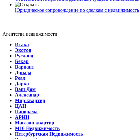
Юридическое сопровождение по сделкам с недвижимост
Агентства недвижимости
Итака
Экотон
Русланд
Бекар
Вариант
Дриада
Реал
Дарко
Ваш Дом
Александр
Мир квартир
ЦАН
Панорама
АРИН
Магазин квартир
М16-Недвижимость
Петербургская Недвижимость