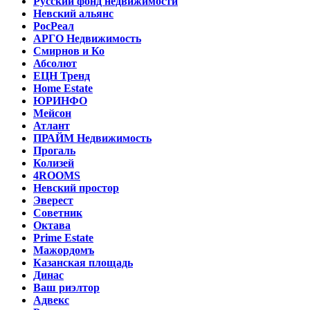
Русский фонд недвижимости
Невский альянс
РосРеал
АРГО Недвижимость
Смирнов и Ко
Абсолют
ЕЦН Тренд
Home Estate
ЮРИНФО
Мейсон
Атлант
ПРАЙМ Недвижимость
Прогаль
Колизей
4ROOMS
Невский простор
Эверест
Советник
Октава
Prime Estate
Мажордомъ
Казанская площадь
Динас
Ваш риэлтор
Адвекс