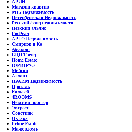
АРИН
Магазин квартир
М16-Недвижимость
Петербургская Недвижимость
Русский фонд недвижимости
Невский альянс
РосРеал
АРГО Недвижимость
Смирнов и Ко
Абсолют
ЕЦН Тренд
Home Estate
ЮРИНФО
Мейсон
Атлант
ПРАЙМ Недвижимость
Прогаль
Колизей
4ROOMS
Невский простор
Эверест
Советник
Октава
Prime Estate
Мажордомъ