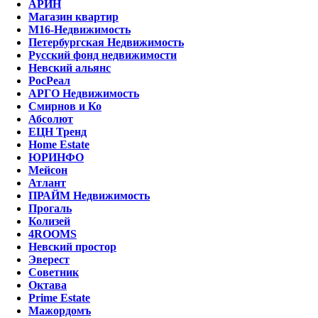
АРИН
Магазин квартир
М16-Недвижимость
Петербургская Недвижимость
Русский фонд недвижимости
Невский альянс
РосРеал
АРГО Недвижимость
Смирнов и Ко
Абсолют
ЕЦН Тренд
Home Estate
ЮРИНФО
Мейсон
Атлант
ПРАЙМ Недвижимость
Прогаль
Колизей
4ROOMS
Невский простор
Эверест
Советник
Октава
Prime Estate
Мажордомъ