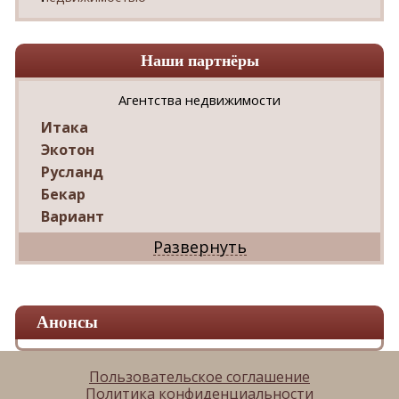
Наши партнёры
Агентства недвижимости
Итака
Экотон
Русланд
Бекар
Вариант
Дриада
Реал
Дарко
Ваш Дом
Анонсы
Александр
Мир квартир
ЦАН
Пользовательское соглашение
Политика конфиденциальности
Панорама